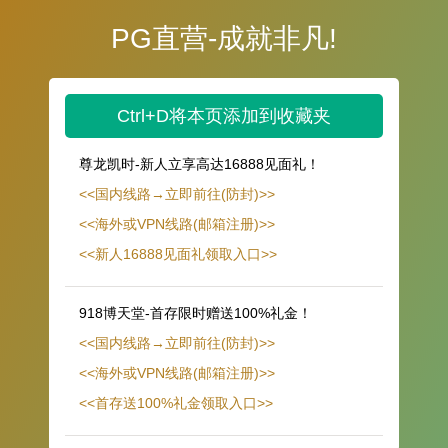
PG直营-成就非凡!
Ctrl+D将本页添加到收藏夹
尊龙凯时-新人立享高达16888见面礼！
<<国内线路→立即前往(防封)>>
<<海外或VPN线路(邮箱注册)>>
<<新人16888见面礼领取入口>>
918博天堂-首存限时赠送100%礼金！
<<国内线路→立即前往(防封)>>
<<海外或VPN线路(邮箱注册)>>
<<首存送100%礼金领取入口>>